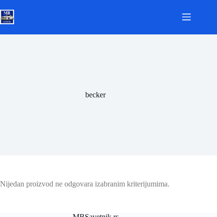
Skip
to
content
becker
Nijedan proizvod ne odgovara izabranim kriterijumima.
MBSavetnik.rs