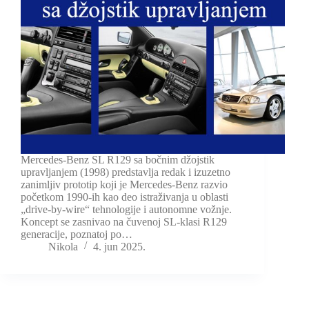
Mercedes-Benz SL R129 sa bočnim džojstik
upravljanjem (1998) predstavlja redak i izuzetno
zanimljiv prototip koji je Mercedes-Benz razvio
početkom 1990-ih kao deo istraživanja u oblasti
„drive-by-wire“ tehnologije i autonomne vožnje.
Koncept se zasnivao na čuvenoj SL-klasi R129
generacije, poznatoj po…
Nikola
4. jun 2025.