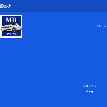
Skip
to
content
MBSav
OZNAKA
istorija