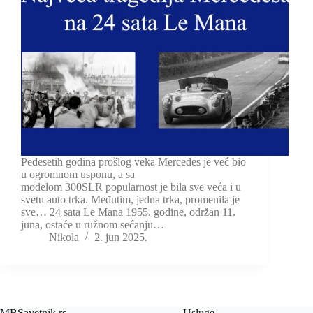
Pedesetih godina prošlog veka Mercedes je već bio
u ogromnom usponu, a sa
modelom 300SLR popularnost je bila sve veća i u
svetu auto trka. Međutim, jedna trka, promenila je
sve… 24 sata Le Mana 1955. godine, održan 11.
juna, ostaće u ružnom sećanju…
Nikola
2. jun 2025.
MBSavetnik.rs
Usluge