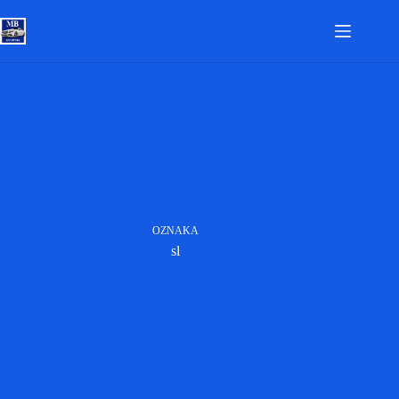
Skip
to
content
OZNAKA
sl