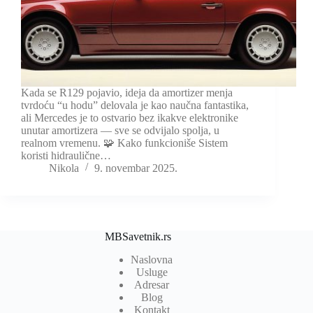
Kada se R129 pojavio, ideja da amortizer menja
tvrdoću “u hodu” delovala je kao naučna fantastika,
ali Mercedes je to ostvario bez ikakve elektronike
unutar amortizera — sve se odvijalo spolja, u
realnom vremenu. 🧩 Kako funkcioniše Sistem
koristi hidraulične…
Nikola
9. novembar 2025.
MBSavetnik.rs
Naslovna
Usluge
Adresar
Blog
Kontakt