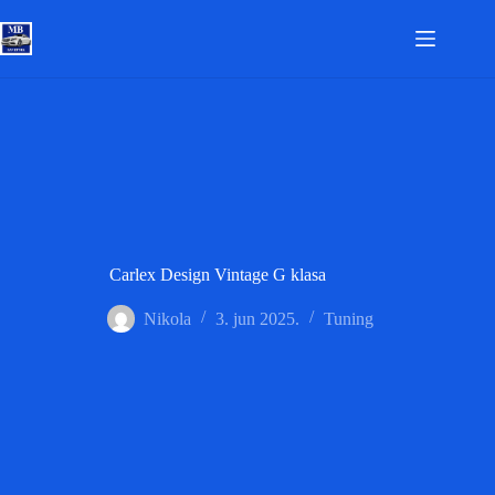
Skip
to
content
Carlex Design Vintage G klasa
Nikola
3. jun 2025.
Tuning