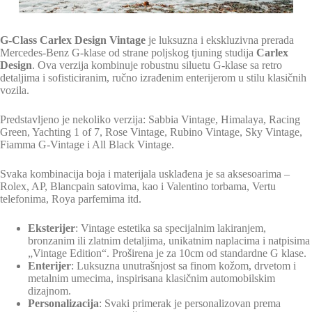
G-Class Carlex Design Vintage
je luksuzna i ekskluzivna prerada
Mercedes-Benz G-klase od strane poljskog tjuning studija
Carlex
Design
. Ova verzija kombinuje robustnu siluetu G-klase sa retro
detaljima i sofisticiranim, ručno izrađenim enterijerom u stilu klasičnih
vozila.
Predstavljeno je nekoliko verzija: Sabbia Vintage, Himalaya, Racing
Green, Yachting 1 of 7, Rose Vintage, Rubino Vintage, Sky Vintage,
Fiamma G-Vintage i All Black Vintage.
Svaka kombinacija boja i materijala usklađena je sa aksesoarima –
Rolex, AP, Blancpain satovima, kao i Valentino torbama, Vertu
telefonima, Roya parfemima itd.
Eksterijer
: Vintage estetika sa specijalnim lakiranjem,
bronzanim ili zlatnim detaljima, unikatnim naplacima i natpisima
„Vintage Edition“. Proširena je za 10cm od standardne G klase.
Enterijer
: Luksuzna unutrašnjost sa finom kožom, drvetom i
metalnim umecima, inspirisana klasičnim automobilskim
dizajnom.
Personalizacija
: Svaki primerak je personalizovan prema