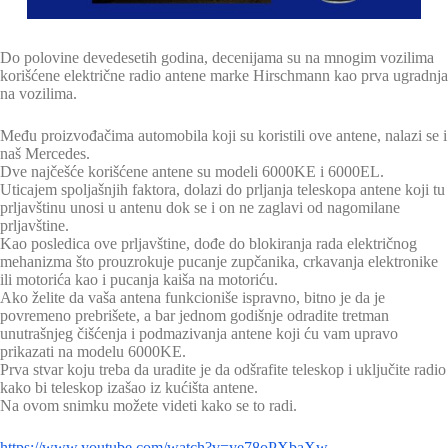
Do polovine devedesetih godina, decenijama su na mnogim vozilima
korišćene električne radio antene marke Hirschmann kao prva ugradnja
na vozilima.
Među proizvođačima automobila koji su koristili ove antene, nalazi se i
naš Mercedes.
Dve najčešće korišćene antene su modeli 6000KE i 6000EL.
Uticajem spoljašnjih faktora, dolazi do prljanja teleskopa antene koji tu
prljavštinu unosi u antenu dok se i on ne zaglavi od nagomilane
prljavštine.
Kao posledica ove prljavštine, dođe do blokiranja rada električnog
mehanizma što prouzrokuje pucanje zupčanika, crkavanja elektronike
ili motorića kao i pucanja kaiša na motoriću.
Ako želite da vaša antena funkcioniše ispravno, bitno je da je
povremeno prebrišete, a bar jednom godišnje odradite tretman
unutrašnjeg čišćenja i podmazivanja antene koji ću vam upravo
prikazati na modelu 6000KE.
Prva stvar koju treba da uradite je da odšrafite teleskop i uključite radio
kako bi teleskop izašao iz kućišta antene.
Na ovom snimku možete videti kako se to radi.
https://www.youtube.com/watch?v=ye78oPXbaXw