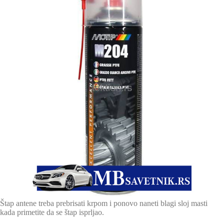
Štap antene treba prebrisati krpom i ponovo naneti blagi sloj masti
kada primetite da se štap isprljao.