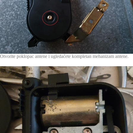
Otvorite poklopac antene i ugledaćete kompletan mehanizam antene.