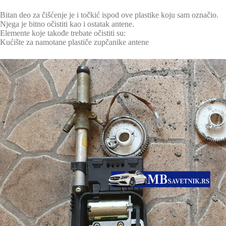
Bitan deo za čišćenje je i točkić ispod ove plastike koju sam označio.
Njega je bitno očistiti kao i ostatak antene.
Elemente koje takođe trebate očistiti su:
Kućište za namotane plastiče zupčanike antene