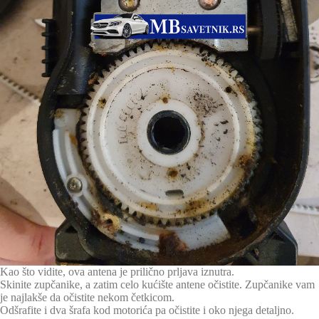
Kao što vidite, ova antena je prilično prljava iznutra.
Skinite zupčanike, a zatim celo kućište antene očistite. Zupčanike vam
je najlakše da očistite nekom četkicom.
Odšrafite i dva šrafa kod motorića pa očistite i oko njega detaljno.