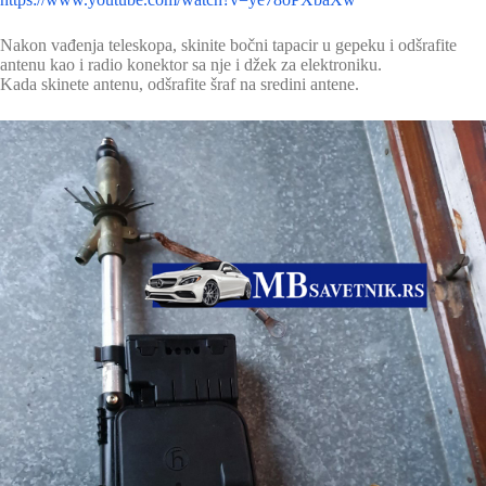
Nakon vađenja teleskopa, skinite bočni tapacir u gepeku i odšrafite
antenu kao i radio konektor sa nje i džek za elektroniku.
Kada skinete antenu, odšrafite šraf na sredini antene.