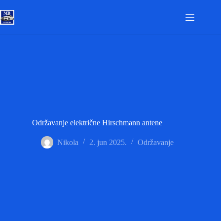
Skip
to
content
Održavanje električne Hirschmann antene
Nikola
2. jun 2025.
Održavanje