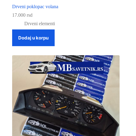
Drveni poklopac volana
17.000
rsd
Drveni elementi
Dodaj u korpu