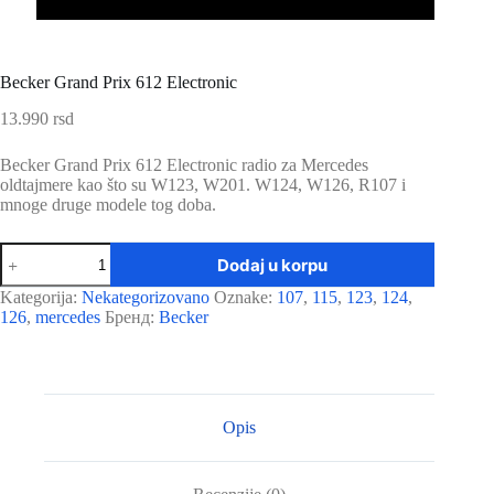
Becker Grand Prix 612 Electronic
13.990
rsd
Becker Grand Prix 612 Electronic radio za Mercedes
oldtajmere kao što su W123, W201. W124, W126, R107 i
mnoge druge modele tog doba.
Becker
Dodaj u korpu
Grand
Prix
Kategorija:
Nekategorizovano
Oznake:
107
,
115
,
123
,
124
,
612
126
,
mercedes
Бренд:
Becker
Electronic
količina
Opis