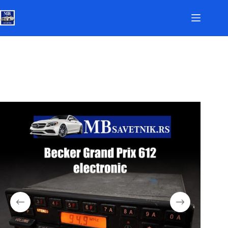
Skip
to
content
Naslovna
Некатегоризовано
Becker Grand Prix 612 Electronic