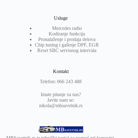
Usluge
Mercedes radio
Kodiranje funkcija
Pronalaženje i prodaja delova
Chip tuning i gašenje DPF, EGR
Reset SBC servisnog intervala
Kontakt
Telefon: 066 243 488
Imate pitanje za nas?
Javite nam se:
nikola@mbsavetnik.rs
MBSavetnik.rs je tehnički portal za pomoć pri kupovini,