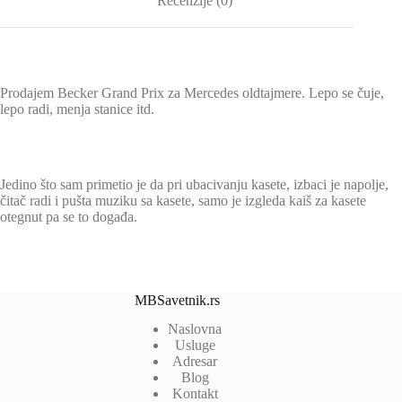
Recenzije (0)
Prodajem Becker Grand Prix za Mercedes oldtajmere. Lepo se čuje,
lepo radi, menja stanice itd.
Jedino što sam primetio je da pri ubacivanju kasete, izbaci je napolje,
čitač radi i pušta muziku sa kasete, samo je izgleda kaiš za kasete
otegnut pa se to događa.
MBSavetnik.rs
Naslovna
Usluge
Adresar
Blog
Kontakt