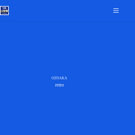
Skip
to
content
OZNAKA
retro