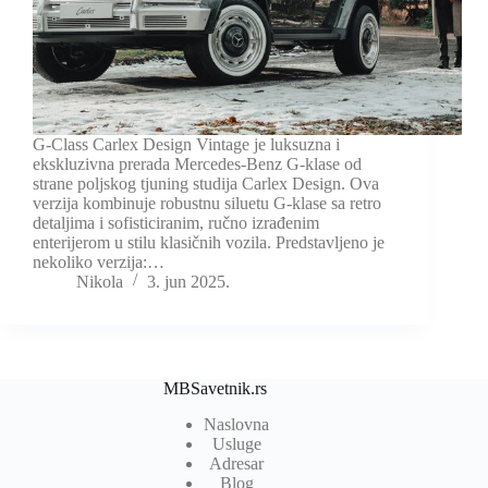
G-Class Carlex Design Vintage je luksuzna i
ekskluzivna prerada Mercedes-Benz G-klase od
strane poljskog tjuning studija Carlex Design. Ova
verzija kombinuje robustnu siluetu G-klase sa retro
detaljima i sofisticiranim, ručno izrađenim
enterijerom u stilu klasičnih vozila. Predstavljeno je
nekoliko verzija:…
Nikola
3. jun 2025.
MBSavetnik.rs
Naslovna
Usluge
Adresar
Blog