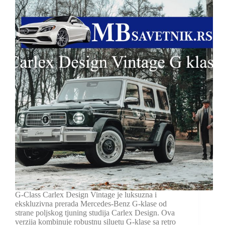
G-Class Carlex Design Vintage je luksuzna i
ekskluzivna prerada Mercedes-Benz G-klase od
strane poljskog tjuning studija Carlex Design. Ova
verzija kombinuje robustnu siluetu G-klase sa retro