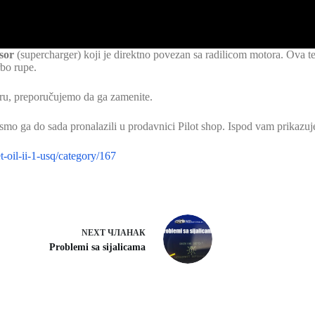
sor
(supercharger) koji je direktno povezan sa radilicom motora. Ova teh
rbo rupe.
ru, preporučujemo da ga zamenite.
smo ga do sada pronalazili u prodavnici Pilot shop. Ispod vam prikazuj
t-oil-ii-1-usq/category/167
NEXT
ЧЛАНАК
Problemi sa sijalicama