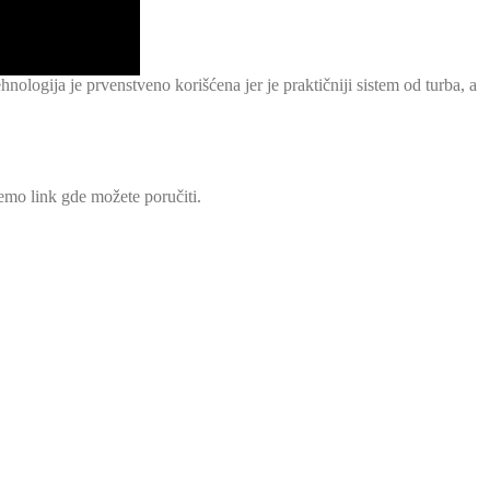
nologija je prvenstveno korišćena jer je praktičniji sistem od turba, a
emo link gde možete poručiti.