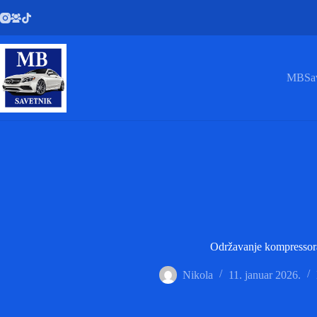
Skip
to
content
MBSav
Održavanje kompressor
Nikola
11. januar 2026.