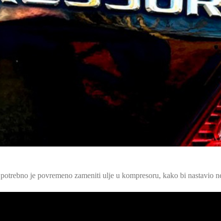
otrebno je povremeno zameniti ulje u kompresoru, kako bi nastavio n