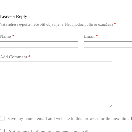
Leave a Reply
Vaša adresa e-pošte neće biti objavljena.
Neophodna polja su označena
*
Name
*
Email
*
Add Comment
*
Save my name, email and website in this browser for the next time
Notify me of follow-up comments by email.