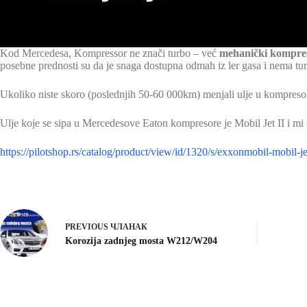
Kod Mercedesa, Kompressor ne znači turbo – već
mehanički kompre
posebne prednosti su da je snaga dostupna odmah iz ler gasa i nema tu
Ukoliko niste skoro (poslednjih 50-60 000km) menjali ulje u kompreso
Ulje koje se sipa u Mercedesove Eaton kompresore je Mobil Jet II i mi 
https://pilotshop.rs/catalog/product/view/id/1320/s/exxonmobil-mobil-je
PREVIOUS
ЧЛАНАК
Korozija zadnjeg mosta W212/W204