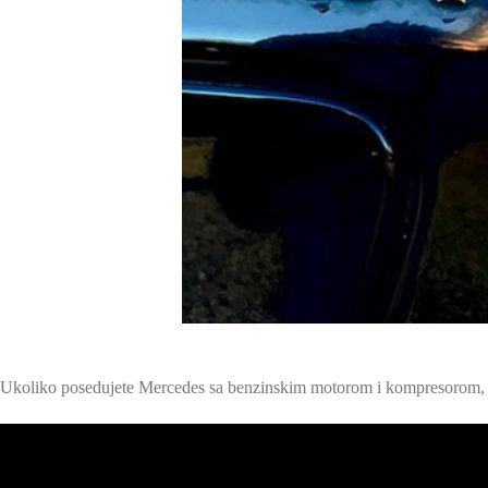
Ukoliko posedujete Mercedes sa benzinskim motorom i kompresorom, p