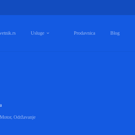
etnik.rs
Usluge
Prodavnica
Blog
a
Motor
,
Održavanje